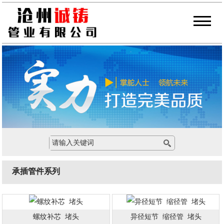
承插管件系列
螺纹补芯 堵头
异径短节 缩径管 堵头