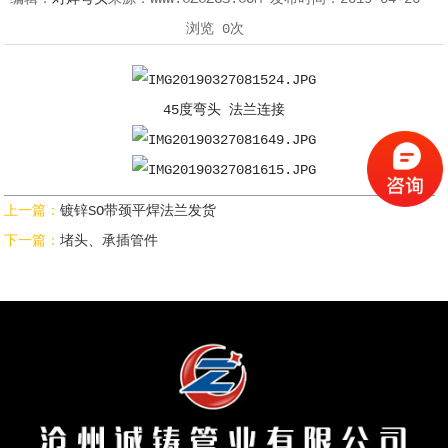
浏览
0次
45度弯头 法兰连接
上一篇：
镀锌SO带颈平焊法兰发货
下一篇：
堵头、承插管件